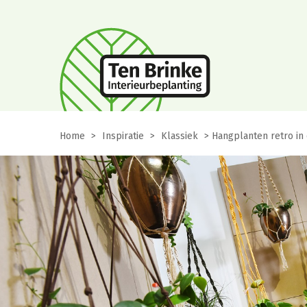
Home
>
Inspiratie
>
Klassiek
>
Hangplanten retro in