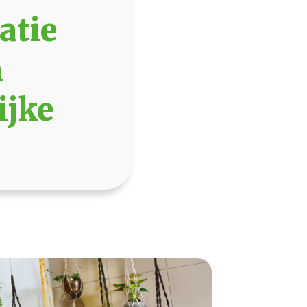
atie
n
ijke