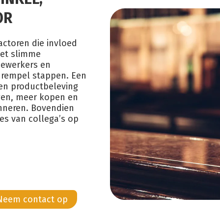
OR
actoren die invloed
Met slimme
dewerkers en
 drempel stappen. Een
en productbeleving
gen, meer kopen en
inneren. Bovendien
es van collega’s op
Neem contact op