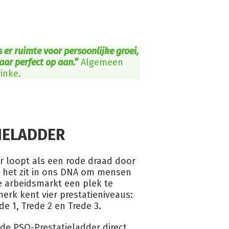
 er ruimte voor persoonlijke groei,
ar perfect op aan.”
Algemeen
inke.
IELADDER
r loopt als een rode draad door
, het zit in ons DNA om mensen
e arbeidsmarkt een plek te
erk kent vier prestatieniveaus:
de 1, Trede 2 en Trede 3.
 de PSO-Prestatieladder direct