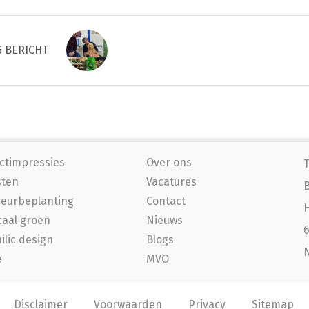
G BERICHT
ctimpressies
Over ons
T
sten
Vacatures
ieurbeplanting
Contact
H
caal groen
Nieuws
6
ilic design
Blogs
e
MVO
Disclaimer
Voorwaarden
Privacy
Sitemap