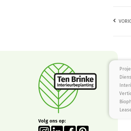
VORI
Proje
Dien
Inter
Verti
Bioph
Leas
Volg ons op: