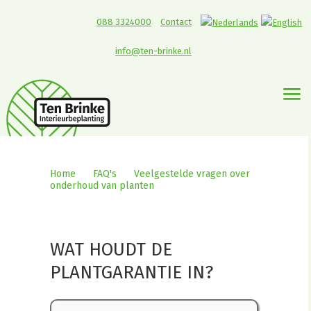
088 3324000
Contact
info@ten-brinke.nl
Home
>
FAQ's
>
Veelgestelde vragen over
onderhoud van planten
>
Wat houdt de
plantgarantie in?
WAT HOUDT DE
PLANTGARANTIE IN?