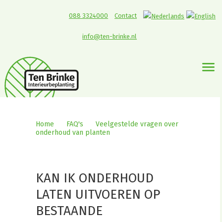
088 3324000
Contact
info@ten-brinke.nl
Home
>
FAQ's
>
Veelgestelde vragen over
onderhoud van planten
>
Kan ik onderhoud
laten uitvoeren op bestaande beplanting?
KAN IK ONDERHOUD
LATEN UITVOEREN OP
BESTAANDE