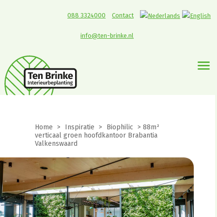
088 3324000
Contact
info@ten-brinke.nl
Home
>
Inspiratie
>
Biophilic
>
88m²
verticaal groen hoofdkantoor Brabantia
Valkenswaard