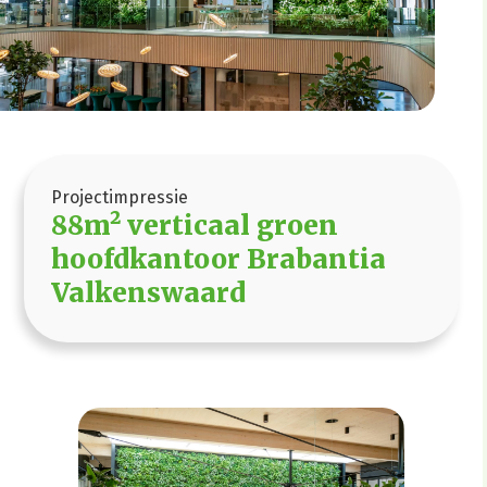
Projectimpressie
88m² verticaal groen
hoofdkantoor Brabantia
Valkenswaard