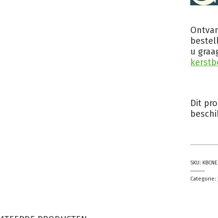
Ontvan
bestel
u graa
kerstb
Dit pr
beschi
SKU:
KBCNE
Categorie: