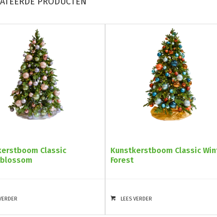
LATEERDE PRODUCTEN
kerstboom Classic
Kunstkerstboom Classic Win
rblossom
Forest
 VERDER
LEES VERDER