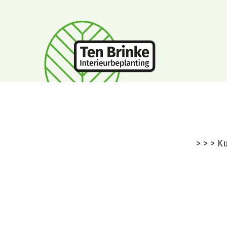
Kunstkerst
>
>
>
Ku