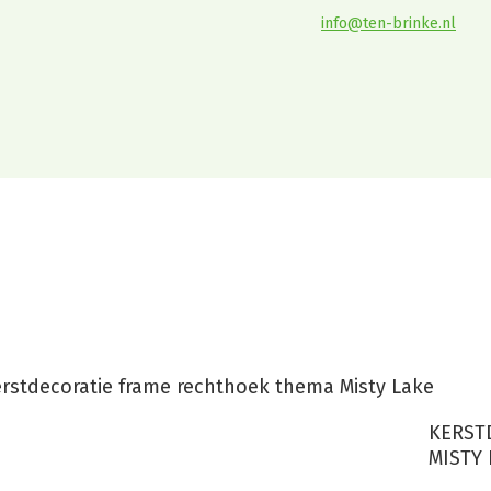
info@ten-brinke.nl
atie frame rech
Misty Lake
rstdecoratie frame rechthoek thema Misty Lake
KERST
MISTY 