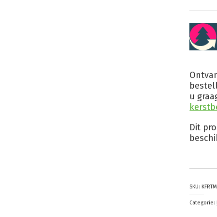
Ontvan
bestel
u graa
kerstb
Dit pr
beschi
SKU:
KFRTM
Categorie: