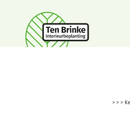
Kerstdecor
>
>
>
Ke