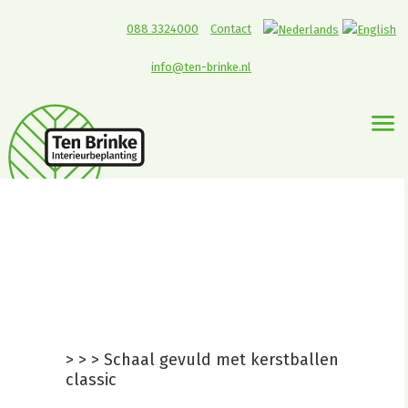
088 3324000
Contact
info@ten-brinke.nl
Schaal gevuld met
kerstballen classic
Online kerstdecoratie
huren
>
>
>
Schaal gevuld met kerstballen
classic