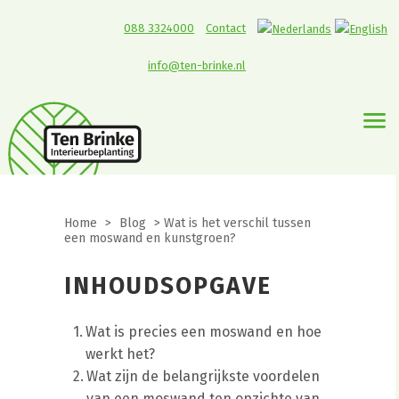
088 3324000
Contact
info@ten-brinke.nl
Home
>
Blog
>
Wat is het verschil tussen
een moswand en kunstgroen?
INHOUDSOPGAVE
Wat is precies een moswand en hoe
werkt het?
Wat zijn de belangrijkste voordelen
van een moswand ten opzichte van