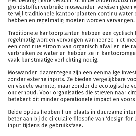
Het belangrijkste verschil zit in de onderhoudsinte
grondstoffenverbruik: moswanden vereisen geen w
terwijl traditionele kantoorplanten continu water
hebben en regelmatig moeten worden vervangen.
Traditionele kantoorplanten hebben een cyclisch 
regelmatig worden vervangen wanneer ze niet meer 
een continue stroom van organisch afval en nieu
verbruiken ze water en hebben ze in kantooromge
vaak kunstmatige verlichting nodig.
Moswanden daarentegen zijn een eenmalige invest
zonder externe inputs. Ze bieden vergelijkbare vo
en visuele warmte, maar zonder de ecologische v
onderhoud. Voor organisaties die streven naar ci
betekent dit minder operationele impact en voors
Beide opties hebben hun plaats in duurzame inte
beter aan bij de circulaire filosofie van ‘design fo
input tijdens de gebruiksfase.