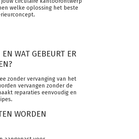
jouw circulaire kantoorontwerp
en welke oplossing het beste
erieurconcept.
 EN WAT GEBEURT ER
EN?
e zonder vervanging van het
 worden vervangen zonder de
aakt reparaties eenvoudig en
cipes.
TEN WORDEN
n aangepast voor