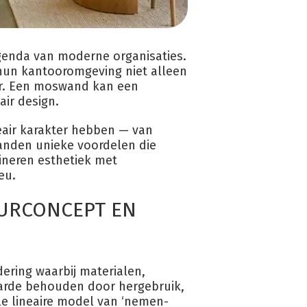
genda van moderne organisaties.
hun kantooromgeving niet alleen
er. Een moswand kan een
air design.
eair karakter hebben — van
anden unieke voordelen die
bineren esthetiek met
eu.
EURCONCEPT EN
dering waarbij materialen,
arde behouden door hergebruik,
ele lineaire model van ‘nemen-