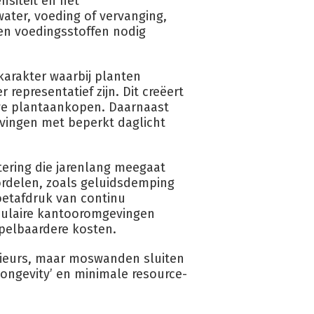
nsiteit en het
ater, voeding of vervanging,
 en voedingsstoffen nodig
karakter waarbij planten
representatief zijn. Dit creëert
we plantaankopen. Daarnaast
vingen met beperkt daglicht
ering die jarenlang meegaat
ordelen, zoals geluidsdemping
oetafdruk van continu
rculaire kantooromgevingen
pelbaardere kosten.
rieurs, maar moswanden sluiten
r longevity’ en minimale resource-