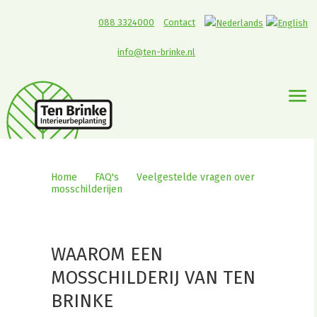
088 3324000
Contact
info@ten-brinke.nl
Home
>
FAQ's
>
Veelgestelde vragen over
mosschilderijen
>
Waarom een mosschilderij
van Ten Brinke Interieurbeplanting?
WAAROM EEN
MOSSCHILDERIJ VAN TEN
BRINKE