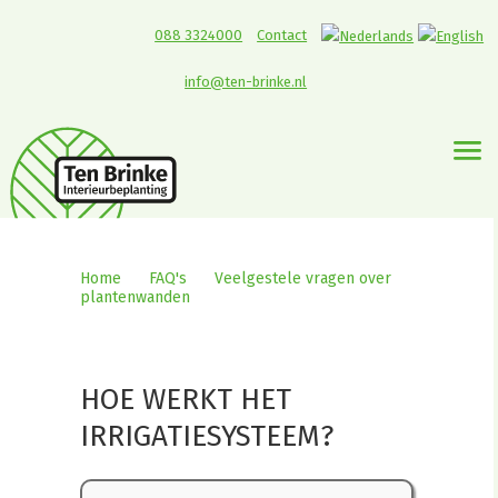
088 3324000
Contact
info@ten-brinke.nl
Home
>
FAQ's
>
Veelgestele vragen over
plantenwanden
>
Hoe werkt het
irrigatiesysteem?
HOE WERKT HET
IRRIGATIESYSTEEM?