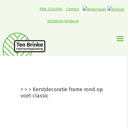
088 3324000
Contact
info@ten-brinke.nl
Kerstdecoratie frame
rond op voet classic
>
>
>
Kerstdecoratie frame rond op
voet classic